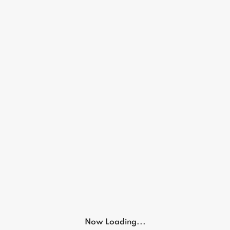
German 
اكسسوارات اله
ركي سن
ماك
الماني
₪ 150
50.00
German hookahs
h053
₪ 220.00
Now Loading...