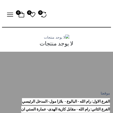
0
0
0
لا يوجد منتجات
موقعنا
الفرع الاول: رام الله - البالوع - بلازا مول- المدخل الرئيسي
الفرع الثاني: رام الله - مقابل كازية الهدى- عمارة الستي ان