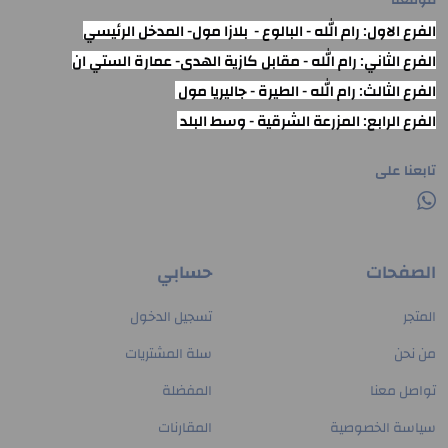
موقعنا
الفرع الاول: رام الله - البالوع - بلازا مول- المدخل الرئيسي
الفرع الثاني: رام الله - مقابل كازية الهدى- عمارة الستي ان
الفرع الثالث: رام الله - الطيرة - جاليريا مول
الفرع الرابع: المزرعة الشرقية - وسط البلد
تابعنا على
الصفحات
حسابي
المتجر
تسجيل الدخول
من نحن
سلة المشتريات
تواصل معنا
المفضلة
سياسة الخصوصية
المقارنات