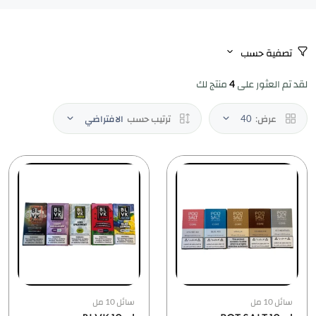
تصفية حسب
لقد تم العثور على
4
منتج لك
عرض:
40
ترتيب حسب
الافتراضي
سائل 10 مل
سائل 10 مل