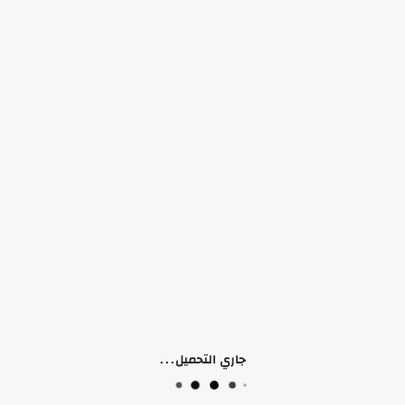
التوفر:
الرجاء اختيار سمات المنتج
الكلمات الدلالية:
مواكن ڤيب
اكسسوارات
 (0)
جاري التحميل...