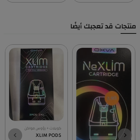
منتجات قد تعجبك أيضًا
كويلات + رؤوس مواكن
XLIM PODS