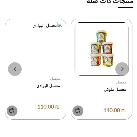
منتجات ذات صلة
معسل
معسل
معسل البوادي
معسل ملوكي
₪ 110.00
₪ 110.00