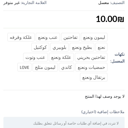
التصنيف:
معسل
العلامة التجارية:
غير متوفر
10.00
₪
ليمون ونعنع
تفاحتين
عنب ونعنع
علكة وقرفه
نعنع
بطيخ ونعنع
بلوبيري
كوكتيل
نكهات
تفاحتين بحريني
علكة ونعنع
عنب وتوت
المعسل:
حمضيات ونعنع
كاندي
ليمون مثلج
LOVE
برتقال ونعنع
لا يوجد وصف لهذا المنتج
ملاحظات إضافية (اختياري)